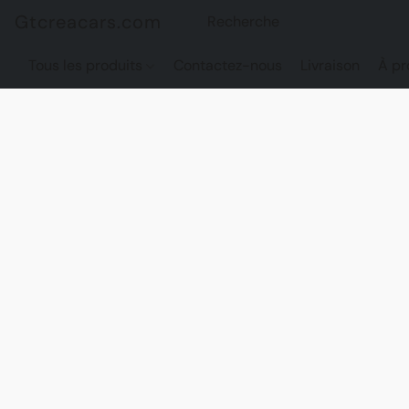
Gtcreacars.com
Tous les produits
Contactez-nous
Livraison
À pr