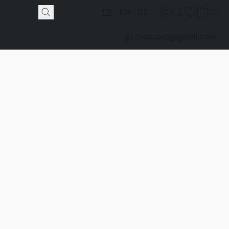
FR
EN
DE
gt.crea.cars@gmail.com