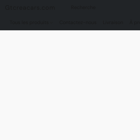
Gtcreacars.com
Tous les produits
Contactez-nous
Livraison
À pr