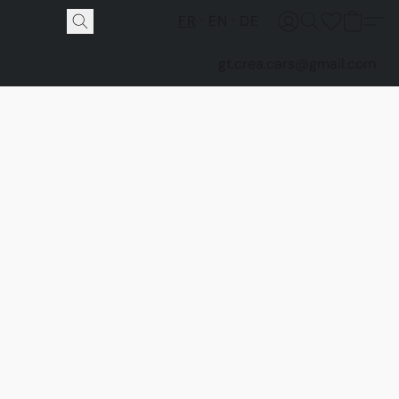
FR
EN
DE
gt.crea.cars@gmail.com