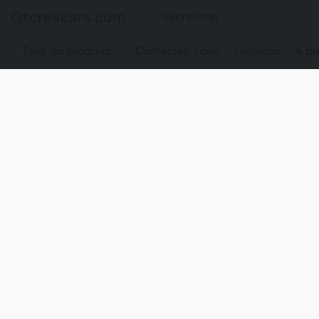
Gtcreacars.com
Tous les produits
Contactez-nous
Livraison
À pr