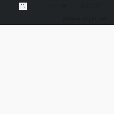
FR
EN
DE
gt.crea.cars@gmail.com