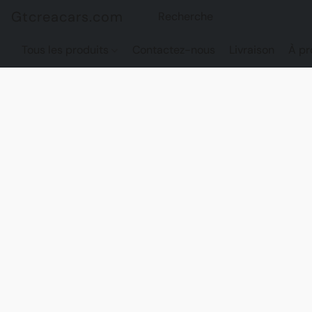
Gtcreacars.com
Tous les produits
Contactez-nous
Livraison
À pr