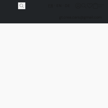
FR
EN
DE
gt.crea.cars@gmail.com