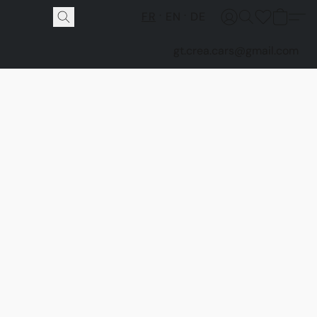
FR
EN
DE
gt.crea.cars@gmail.com