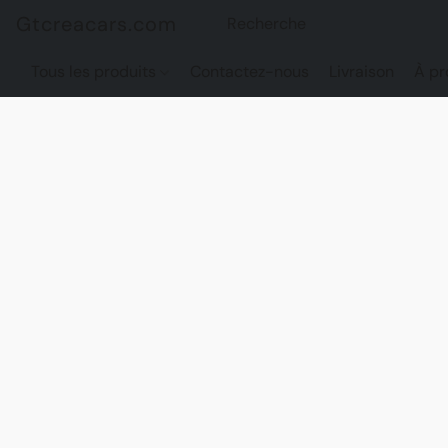
Gtcreacars.com
Tous les produits
Contactez-nous
Livraison
À pr