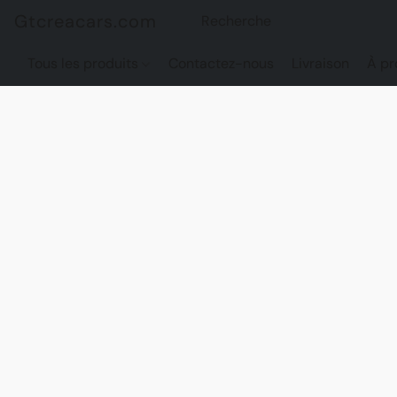
Gtcreacars.com
Tous les produits
Contactez-nous
Livraison
À pr