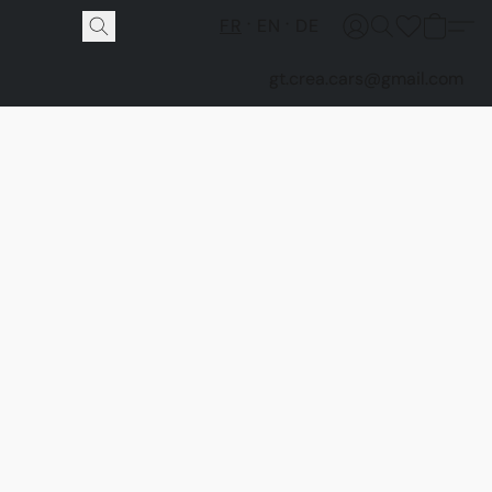
FR
EN
DE
gt.crea.cars@gmail.com