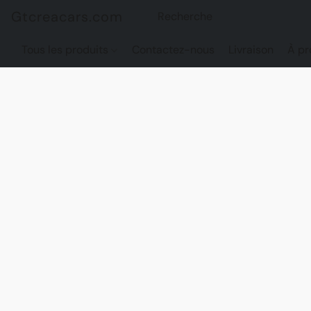
Gtcreacars.com
Tous les produits
Contactez-nous
Livraison
À pr