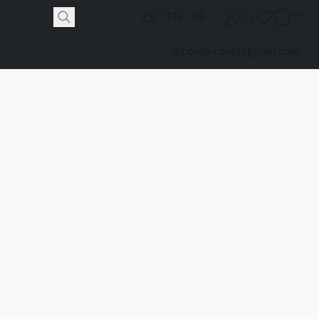
FR
EN
DE
gt.crea.cars@gmail.com