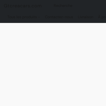
Gtcreacars.com
Tous les produits
Contactez-nous
Livraison
À pr