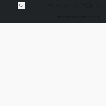
FR
EN
DE
gt.crea.cars@gmail.com