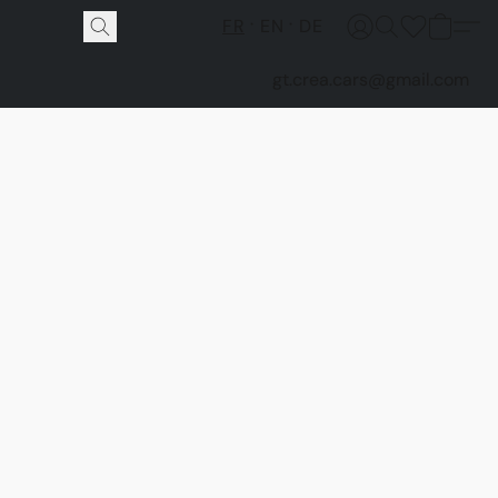
FR
EN
DE
gt.crea.cars@gmail.com