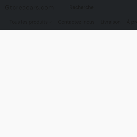
Gtcreacars.com
Tous les produits
Contactez-nous
Livraison
À pr