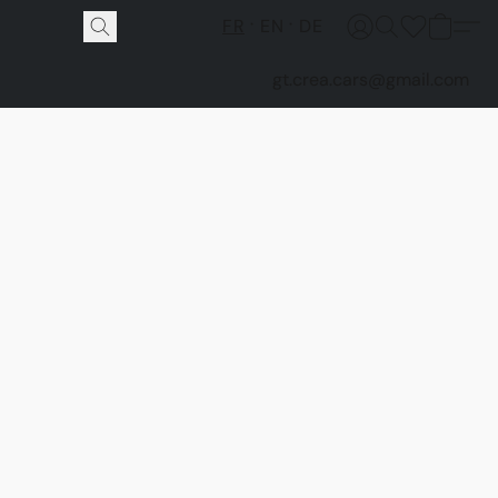
FR
EN
DE
gt.crea.cars@gmail.com