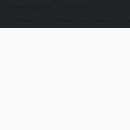
Gtcreacars.com
Tous les produits
Contactez-nous
Livraison
À pr