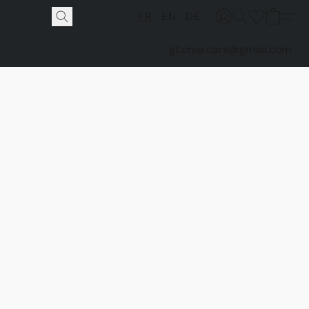
FR
EN
DE
gt.crea.cars@gmail.com