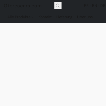
Gtcreacars.com
FR
EN
DE
Alle Produkte
Kontakt
Lieferung
Über uns