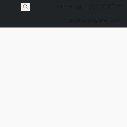
FR
EN
DE
gt.crea.cars@gmail.com