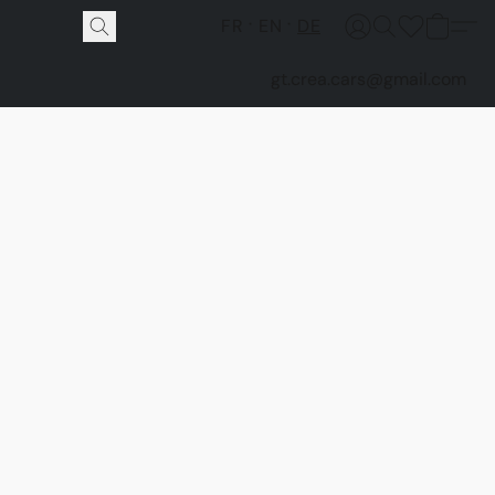
FR
EN
DE
gt.crea.cars@gmail.com