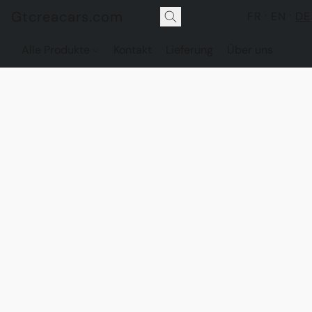
Gtcreacars.com
FR
EN
DE
Alle Produkte
Kontakt
Lieferung
Über uns