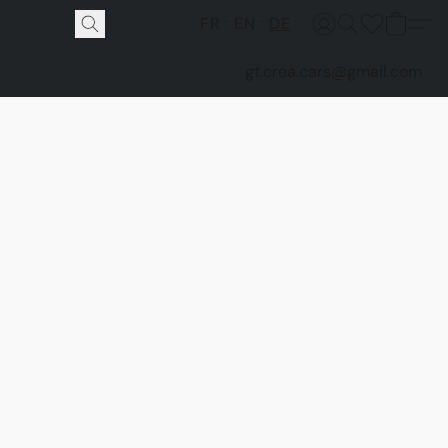
FR
EN
DE
gt.crea.cars@gmail.com