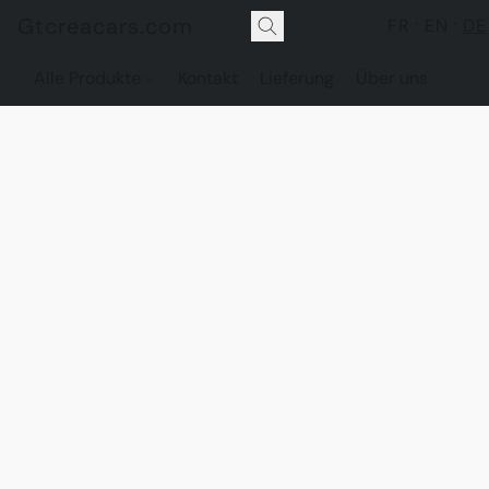
Gtcreacars.com
FR
EN
DE
Alle Produkte
Kontakt
Lieferung
Über uns