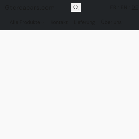
Gtcreacars.com
FR
EN
DE
Alle Produkte
Kontakt
Lieferung
Über uns