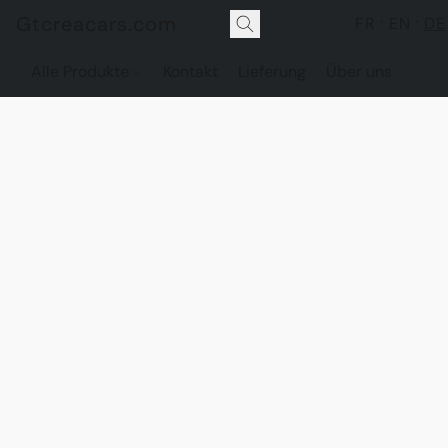
Gtcreacars.com
FR
EN
DE
Alle Produkte
Kontakt
Lieferung
Über uns